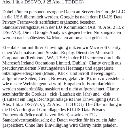
Abs. 1 lit. a DSGVO, § 25 Abs. 1 TDDDG).
Dabei können personenbezogene Daten an Server der Google LLC
in die USA übermittelt werden. Google ist nach dem EU-US Data
Privacy Framework zertifiziert; ergänzend bestehen
Standardvertragsklauseln der EU-Kommission (Art. 46 Abs. 2 lit. c
DSGVO). Die in Google Analytics gespeicherten Nutzungsdaten
werden nach spätestens 14 Monaten automatisch gelöscht.
Ebenfalls nur mit Ihrer Einwilligung nutzen wir Microsoft Clarity,
einen Webanalyse- und Session-Replay-Dienst der Microsoft
Corporation (Redmond, WA, USA; in der EU vertreten durch die
Microsoft Ireland Operations Limited, Dublin). Clarity erstellt aus
pseudonymisierten Nutzungsdaten Heatmaps und aggregierte
Sitzungswiedergaben (Maus-, Klick- und Scroll-Bewegungen,
aufgerufene Seiten, Gerät, Browser, gekürzte IP), um zu verstehen,
wie unsere Website genutzt wird. Eingaben in Formularfelder
werden standardmäßig maskiert und nicht aufgezeichnet. Clarity
setzt hierfür die Cookies _clck (Laufzeit ein Jahr) und _clsk
(Laufzeit ein Tag). Rechtsgrundlage ist Ihre Einwilligung (Art. 6
Abs. 1 lit. a DSGVO, § 25 Abs. 1 TDDDG). Die Übermittlung in
die USA erfolgt auf Grundlage des EU-US Data Privacy
Framework (Microsoft ist zertifiziert) sowie der EU-
Standardvertragsklauseln; die Daten werden für bis zu ein Jahr
gespeichert. Ohne Ihre Einwilligung wird Clarity nicht geladen.