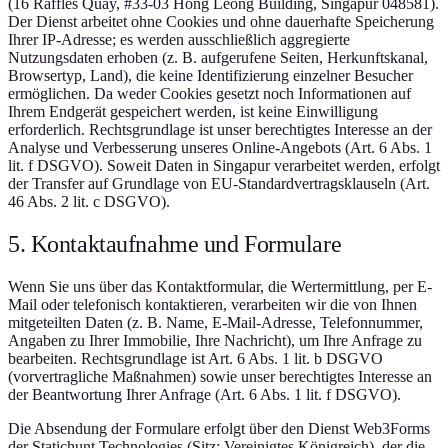
(16 Raffles Quay, #33-03 Hong Leong Building, Singapur 048581).
Der Dienst arbeitet ohne Cookies und ohne dauerhafte Speicherung
Ihrer IP-Adresse; es werden ausschließlich aggregierte
Nutzungsdaten erhoben (z. B. aufgerufene Seiten, Herkunftskanal,
Browsertyp, Land), die keine Identifizierung einzelner Besucher
ermöglichen. Da weder Cookies gesetzt noch Informationen auf
Ihrem Endgerät gespeichert werden, ist keine Einwilligung
erforderlich. Rechtsgrundlage ist unser berechtigtes Interesse an der
Analyse und Verbesserung unseres Online-Angebots (Art. 6 Abs. 1
lit. f DSGVO). Soweit Daten in Singapur verarbeitet werden, erfolgt
der Transfer auf Grundlage von EU-Standardvertragsklauseln (Art.
46 Abs. 2 lit. c DSGVO).
5. Kontaktaufnahme und Formulare
Wenn Sie uns über das Kontaktformular, die Wertermittlung, per E-
Mail oder telefonisch kontaktieren, verarbeiten wir die von Ihnen
mitgeteilten Daten (z. B. Name, E-Mail-Adresse, Telefonnummer,
Angaben zu Ihrer Immobilie, Ihre Nachricht), um Ihre Anfrage zu
bearbeiten. Rechtsgrundlage ist Art. 6 Abs. 1 lit. b DSGVO
(vorvertragliche Maßnahmen) sowie unser berechtigtes Interesse an
der Beantwortung Ihrer Anfrage (Art. 6 Abs. 1 lit. f DSGVO).
Die Absendung der Formulare erfolgt über den Dienst Web3Forms
der Statichunt Technologies (Sitz: Vereinigtes Königreich), der die